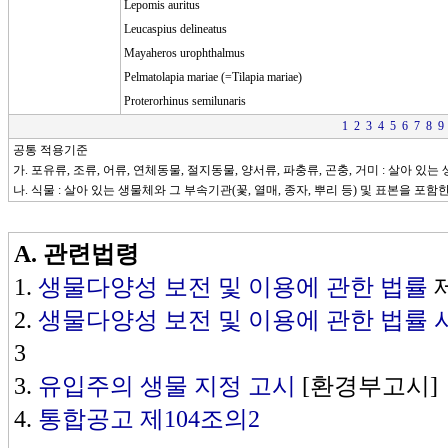
Lepomis auritus
Leucaspius delineatus
Mayaheros urophthalmus
Pelmatolapia mariae (=Tilapia mariae)
Proterorhinus semilunaris
1
2
3
4
5
6
7
8
9
공통 적용기준
가. 포유류, 조류, 어류, 연체동물, 절지동물, 양서류, 파충류, 곤충, 거미 : 살아 있
나. 식물 : 살아 있는 생물체와 그 부속기관(꽃, 열매, 종자, 뿌리 등) 및 표본을 포함
A.
관련법령
1.
생물다양성 보전 및 이용에 관한 법률
제
2.
생물다양성 보전 및 이용에 관한 법률
3
3.
유입주의 생물 지정 고시
[환경부고시]
4.
통합공고 제104조의2