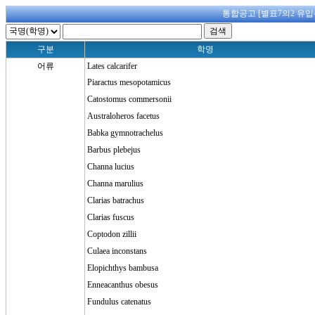
통합공고 [별표7의2 유입
구분
학명
어류
Lates calcarifer
Piaractus mesopotamicus
Catostomus commersonii
Australoheros facetus
Babka gymnotrachelus
Barbus plebejus
Channa lucius
Channa marulius
Clarias batrachus
Clarias fuscus
Coptodon zillii
Culaea inconstans
Elopichthys bambusa
Enneacanthus obesus
Fundulus catenatus