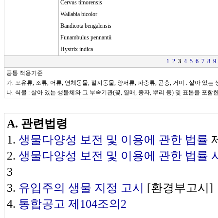
Cervus timorensis
Wallabia bicolor
Bandicota bengalensis
Funambulus pennantii
Hystrix indica
1
2
3
4
5
6
7
8
9
공통 적용기준
가. 포유류, 조류, 어류, 연체동물, 절지동물, 양서류, 파충류, 곤충, 거미 : 살아 있
나. 식물 : 살아 있는 생물체와 그 부속기관(꽃, 열매, 종자, 뿌리 등) 및 표본을 포함
A.
관련법령
1.
생물다양성 보전 및 이용에 관한 법률
제
2.
생물다양성 보전 및 이용에 관한 법률
3
3.
유입주의 생물 지정 고시
[환경부고시]
4.
통합공고 제104조의2