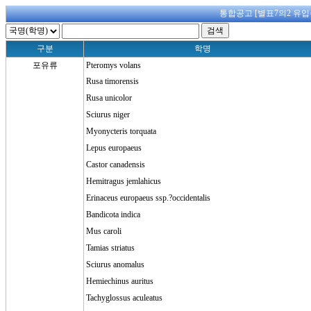
통합공고 [별표7의2 유입
구분
학명
포유류
Pteromys volans
Rusa timorensis
Rusa unicolor
Sciurus niger
Myonycteris torquata
Lepus europaeus
Castor canadensis
Hemitragus jemlahicus
Erinaceus europaeus ssp.?occidentalis
Bandicota indica
Mus caroli
Tamias striatus
Sciurus anomalus
Hemiechinus auritus
Tachyglossus aculeatus