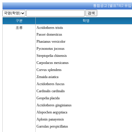
통합공고 [별표7의2 유입
구분
학명
조류
Acridotheres tristis
Passer domesticus
Phasianus versicolor
Pycnonotus jocosus
Streptopelia chinensis
Carpodacus mexicanus
Corvus splendens
Zenaida asiatica
Acridotheres fuscus
Cardinalis cardinalis
Geopelia placida
Acridotheres ginginianus
Alopochen aegyptiaca
Aplonis panayensis
Garrulax perspicillatus