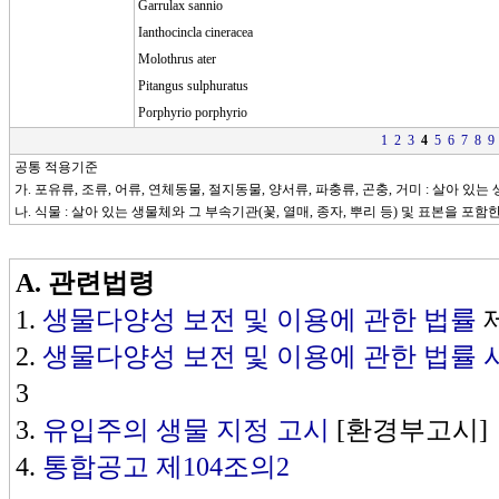
Garrulax sannio
Ianthocincla cineracea
Molothrus ater
Pitangus sulphuratus
Porphyrio porphyrio
1
2
3
4
5
6
7
8
9
공통 적용기준
가. 포유류, 조류, 어류, 연체동물, 절지동물, 양서류, 파충류, 곤충, 거미 : 살아 있
나. 식물 : 살아 있는 생물체와 그 부속기관(꽃, 열매, 종자, 뿌리 등) 및 표본을 포함
A.
관련법령
1.
생물다양성 보전 및 이용에 관한 법률
제
2.
생물다양성 보전 및 이용에 관한 법률
3
3.
유입주의 생물 지정 고시
[환경부고시]
4.
통합공고 제104조의2