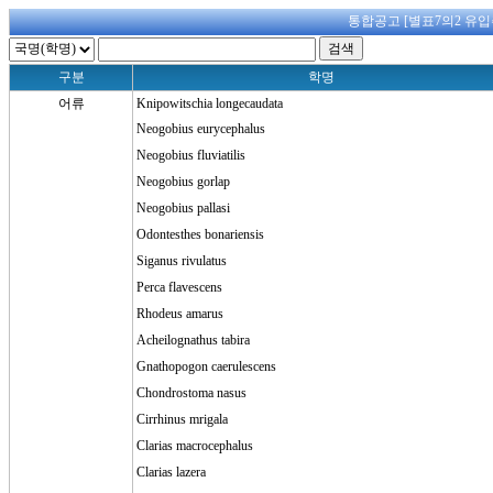
통합공고 [별표7의2 유입
구분
학명
어류
Knipowitschia longecaudata
Neogobius eurycephalus
Neogobius fluviatilis
Neogobius gorlap
Neogobius pallasi
Odontesthes bonariensis
Siganus rivulatus
Perca flavescens
Rhodeus amarus
Acheilognathus tabira
Gnathopogon caerulescens
Chondrostoma nasus
Cirrhinus mrigala
Clarias macrocephalus
Clarias lazera