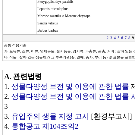
Pterygoplichthys pardalis
Lepomis microlophus
Morone saxatilis × Morone chrysops
Sander vitreus
Barbus barbus
1
2
3
4
5
6
7
8
9
공통 적용기준
가. 포유류, 조류, 어류, 연체동물, 절지동물, 양서류, 파충류, 곤충, 거미 : 살아 있
나. 식물 : 살아 있는 생물체와 그 부속기관(꽃, 열매, 종자, 뿌리 등) 및 표본을 포함
A.
관련법령
1.
생물다양성 보전 및 이용에 관한 법률
제
2.
생물다양성 보전 및 이용에 관한 법률
3
3.
유입주의 생물 지정 고시
[환경부고시]
4.
통합공고 제104조의2