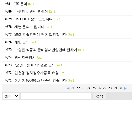
4681
HS 문의
Re:1
4680
나무의 세번에 관하여
Re:1
4679
HS CODE 문의 드립니다.
Re:1
4678
세번 문의 드립니다.
Re:1
4677
90조 학술감면에 관한 질의입니다.
Re:1
4676
세번 문의
Re:1
4675
수출된 식품의 클레임재반입건에 관하여
Re:1
4674
원산지증명서
Re:1
4673
"품명작성 예시" 관련 문의
Re:1
4672
인천항 장치장추가등록 요청
Re:1
4671
장치장 02006105 대승이 없습니다.
Re:1
◀
21
22
23
24
25
26
27
28
29
30
▶