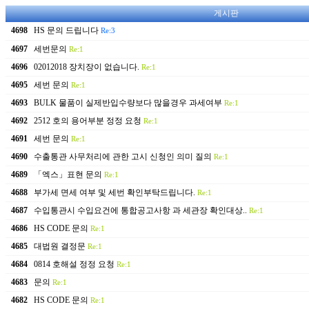
게시판
4698
HS 문의 드립니다
Re:3
4697
세번문의
Re:1
4696
02012018 장치장이 없습니다.
Re:1
4695
세번 문의
Re:1
4693
BULK 물품이 실제반입수량보다 많을경우 과세여부
Re:1
4692
2512 호의 용어부분 정정 요청
Re:1
4691
세번 문의
Re:1
4690
수출통관 사무처리에 관한 고시 신청인 의미 질의
Re:1
4689
「엑스」표현 문의
Re:1
4688
부가세 면세 여부 및 세번 확인부탁드립니다.
Re:1
4687
수입통관시 수입요건에 통합공고사항 과 세관장 확인대상..
Re:1
4686
HS CODE 문의
Re:1
4685
대법원 결정문
Re:1
4684
0814 호해설 정정 요청
Re:1
4683
문의
Re:1
4682
HS CODE 문의
Re:1