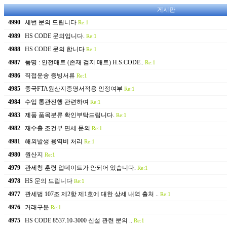
게시판
4990
세번 문의 드립니다
Re:1
4989
HS CODE 문의입니다.
Re:1
4988
HS CODE 문의 합니다
Re:1
4987
품명 : 안전매트 (존재 검지 매트) H.S.CODE..
Re:1
4986
직접운송 증빙서류
Re:1
4985
중국FTA원산지증명서적용 인정여부
Re:1
4984
수입 통관진행 관련하여
Re:1
4983
제품 품목분류 확인부탁드립니다.
Re:1
4982
재수출 조건부 면세 문의
Re:1
4981
해외발생 용역비 처리
Re:1
4980
원산지
Re:1
4979
관세청 훈령 업데이트가 안되어 있습니다.
Re:1
4978
HS 문의 드립니다
Re:1
4977
관세법 107조 제2항 제1호에 대한 상세 내역 출처 ..
Re:1
4976
거래구분
Re:1
4975
HS CODE 8537.10-3000 신설 관련 문의 ..
Re:1