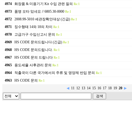
4974
화장품 & 미용기기 Kit 수입 관련 질의
Re:1
4973
품명 오타 있네요 // 6805.30-0000
Re:1
4972
2008.99-5010 세관장확인대상 (긴급)
Re:1
4971
징수형태 14와 18의 차이
Re:1
4970
고급가구 수입신고시 문의
Re:1
4969
HS CODE 문의드립니다 (긴급)
Re:1
4968
HS CODE 문의드립니다.
Re:1
4967
HS CODE 문의 드립니다
Re:1
4965
용도세율 사후관리 문의
Re:1
4964
적출국이 다른 국가에서의 주류 및 영양제 반입 문의
Re:1
4963
HS CODE 문의
Re:1
◀
11
12
13
14
15
16
17
18
19
20
▶