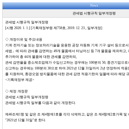
News
관세법 시행규칙 일부개정령
관세법 시행규칙 일부개정령
[시행 2020. 1. 1.] [기획재정부령 제758호, 2019. 12. 23., 일부개정]
◇ 개정이유 및 주요내용
기계·전자기술 또는 정보처리기술을 응용한 공장 자동화 기계·기구·설비 등으로서
세법」에 따라 관세를 감면하는 49개 물품에서 터닝머신 등 7개 물품을 제외하고,
추가하여 총 44개 물품에 대한 관세를 감면하되,
관세 감면율을 중소제조업체가 수입신고하는 경우에는 100분의 50, 중견기업으
신고하는 경우에는 100분의 30으로 하여 2021년 12월 31일까지 2년 연장하여
를 지원하며, 환경오염 방지물품에 대한 관세 감면 적용기한의 일몰에 따라 해당 
<기획재정부 제공>
◇ 제정·개정문
관세법 시행규칙 일부개정령
관세법 시행규칙 일부를 다음과 같이 개정한다.
제46조제1항 및 같은 조 제4항제1호를 각각 삭제하고, 같은 조 제4항제2호가목 및 나목 
"2021년 12월 31일"로 한다.