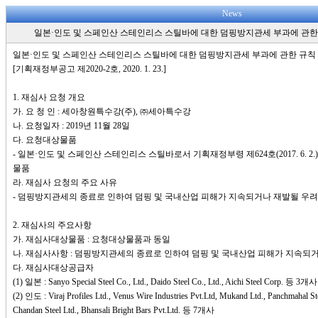
News
일본·인도 및 스페인산 스테인리스 스틸바에 대한 덤핑방지관세 부과에 관한
일본·인도 및 스페인산 스테인리스 스틸바에 대한 덤핑방지관세 부과에 관한 규칙
[기획재정부공고 제2020-2호, 2020. 1. 23.]
1. 재심사 요청 개요
가. 요 청 인 : 세아창원특수강(주), ㈜세아특수강
나. 요청일자 : 2019년 11월 28일
다. 요청대상물품
- 일본·인도 및 스페인산 스테인리스 스틸바로서 기획재정부령 제624호(2017. 6. 
물품
라. 재심사 요청의 주요 사유
- 덤핑방지관세의 종료로 인하여 덤핑 및 국내산업 피해가 지속되거나 재발될 우려
2. 재심사의 주요사항
가. 재심사대상물품 : 요청대상물품과 동일
나. 재심사사항 : 덤핑방지관세의 종료로 인하여 덤핑 및 국내산업 피해가 지속되
다. 재심사대상공급자
(1) 일본 : Sanyo Special Steel Co., Ltd., Daido Steel Co., Ltd., Aichi Steel Corp. 등 3개사
(2) 인도 : Viraj Profiles Ltd., Venus Wire Industries Pvt.Ltd, Mukand Ltd., Panchmahal Steel
Chandan Steel Ltd., Bhansali Bright Bars Pvt.Ltd. 등 7개사