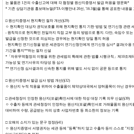
는 물품은 1건의 수출신고에 대해 각 협정별 원산지증명서 발급 허용을 명문화*
* 기존 상담기관용 홍보매뉴얼(FTA 이행안내 20선, '16.3월)을 통해 공표한 내용을
□ 원산지증명서 현지확인 절차 개선(§29)
ㅇ 현지확인 대상자 권익보호를 위해 현지확인 통지 기한·방법 및 연기신청 관련 
- 원칙적으로 현지확인 전일까지 직접 교부 등의 방법으로 통지. 다만, 속임수 
발급을 신청한 것으로 의심되는 경우에는 현지확인 당일 통지 허용
- 현지확인 연기신청을 받은 세관장이 연기신청인에게 연기신청 심사* 결과(수용 
기간을 통지**하는 절차 신설
*「자유무역협정의 이행을 위한 관세법의 특례에 관한 법률 시행규칙」제10조제
가능성 및 연기사유의 타당성 등 심사
** 연기신청 심사결과의 신속한 통지를 위해 별도 서식 없이 공문 등으로 통지
□ 원산지증명서 발급 심사 방법 개선(§32)
ㅇ 원산지 누적 적용을 위하여 수출물품이 체약상대국에서 양허품목이 아닌 경우
□ 관세청장이 인정한 원산지(포괄)확인서에 대한 작성 대장 기록 의무 신설(§39)
ㅇ 수출자 등에게 관세청장이 인정하는 원산지(포괄)확인서로 거래물품의 원산지를
대비하여 수량, 공급받는 자의 상호·사업자번호 등 최소한의 정보는 기록
□ 오해의 소지가 있는 문구 정정(§41)
ㅇ 원산지증명서 서명권자는 세관 등에 "등록"하지 않고 수출자 등이 스스로 "지정