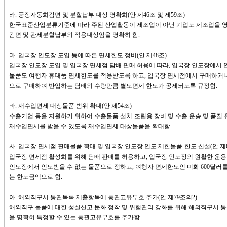
라. 공장자동화감면 및 분할납부 대상 명확화(안 제46조 및 제59조)
한국표준산업분류기준에 따라 주된 산업활동이 제조업이 아닌 기업도 제조업을 
감면 및 관세분할납부의 적용대상임을 명확히 함.
마. 입국장 인도장 도입 등에 따른 면세한도 정비(안 제48조)
입국장 인도장 도입 및 입국장 면세점 담배 판매 허용에 따라, 입국장 인도장에서
물품도 여행자 휴대품 면세한도를 적용받도록 하고, 입국장 면세점에서 구매하거
으로 구매하여 반입하는 담배의 수량만큼 별도면세 한도가 공제되도록 규정함.
바. 재수입면세 대상물품 범위 확대(안 제54조)
수출기업 등을 지원하기 위하여 수출물품 설치·조립용 장비 및 수출 운송 및 품질
재수입면세를 받을 수 있도록 재수입면세 대상물품을 확대함.
사. 입국장 면세점 판매물품 확대 및 입국장 인도장 인도 제한물품·한도 신설(안 제69
입국장 면세점 활성화를 위해 담배 판매를 허용하고, 입국장 인도장의 원활한 운용
인도장에서 인도받을 수 없는 물품으로 정하고, 여행자 면세한도인 미화 600달러
는 한도금액으로 함.
아. 해외직구시 통관목록 제출항목에 통관고유부호 추가(안 제79조의2)
해외직구 물품에 대한 성실신고 문화 정착 및 위험관리 강화를 위해 해외직구시 
을 명확히 특정할 수 있는 통관고유부호를 추가함.