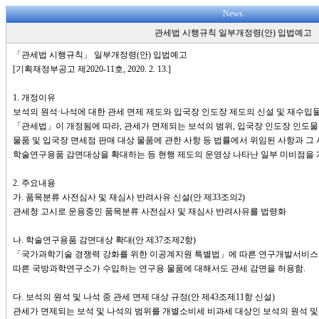
News
관세법 시행규칙 일부개정령(안) 입법예고
「관세법 시행규칙」 일부개정령(안) 입법예고
[기획재정부공고 제2020-11호, 2020. 2. 13.]
1. 개정이유
보석의 원석·나석에 대한 관세 면제 제도와 입국장 인도장 제도의 신설 및 재수입
「관세법」이 개정됨에 따라, 관세가 면제되는 보석의 범위, 입국장 인도장 인도물
물품 및 입국장 면세점 판매 대상 물품에 관한 사항 등 법률에서 위임된 사항과 그
학술연구용품 감면대상을 확대하는 등 현행 제도의 운영상 나타난 일부 미비점을 
2. 주요내용
가. 품목분류 사전심사 및 재심사 반려사유 신설(안 제33조의2)
관세청 고시로 운용중인 품목분류 사전심사 및 재심사 반려사유를 법령화
나. 학술연구용품 감면대상 확대(안 제37조제2항)
「국가과학기술 경쟁력 강화를 위한 이공계지원 특별법」에 따른 연구개발서비스
따른 국방과학연구소가 수입하는 연구용 물품에 대해서도 관세 감면을 허용함.
다. 보석의 원석 및 나석 중 관세 면제 대상 규정(안 제43조제11항 신설)
관세가 면제되는 보석 및 나석의 범위를 개별소비세 비과세 대상인 보석의 원석 및