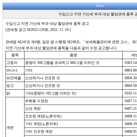
News
수입신고 지연 가산세 부과 대상 할당관세 품목 
수입신고 지연 가산세 부과 대상 할당관세 품목 공고
[관세청 공고 제2022-129호, 2022. 11. 10.]
관세법 제241조 제4항, 같은 법 시행령 제248조, 「보세화물관리에 관한 고시」 제
지연 가산세 부과 대상 할당관세 품목을 다음과 같이 수정 공고합니다.
품목
품명
세
고등어
중량이 300그램을 초과하고 600그램 이하인 것
0303.54
바나나
기타
0803.90
파인애플
신선하거나 건조한 것
0804.30
망고
신선하거나 건조한 것
0804.50
닭
기타(중량이 185그램 이하인 것)
0105.11
부화용 수정란
0407.11
신선 계란
0407.21
건조한 계란(노른자위)
0408.11
기타 계란(노른자위)
0408.19
계란
기타 건조한 계란
0408.91