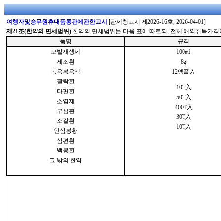
여행자및승무원휴대품통관에관한고시
[관세청고시 제2026-16호, 2026-04-01]
제21조(한약의 면세범위)
한약의 면세범위는 다음 표에 따르되, 전체 해외취득가격이 
품명
규격
모발재생제
100㎖
제조환
8g
녹용복용액
12앰플入
활락환
10T入
다편환
50T入
소염제
400T入
구심환
30T入
소갈환
10T入
인삼봉황
삼편환
백봉환
그 밖의 한약