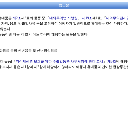
법조문
 휴대품은
제2조
제3호의 물품 중 「
대외무역법 시행령
」
제19조
제1호, 「
대외무역관리
량, 가격, 용도, 반출입사유 등을 고려하여 여행자가 일반적으로 휴대하는 것이 타당하다
않는다.
품이란 다음 각 호의 어느 하나에 해당하는 물품을 말한다.
, 화장품 등의 신변용품 및 신변장식용품
합한 물품[「
지식재산권 보호를 위한 수출입통관 사무처리에 관한 고시
」
제3조
에 해당
원·부자재 등은 제1항과 제2항에 해당되지 않더라도 여행자 휴대품의 간이한 현장통관