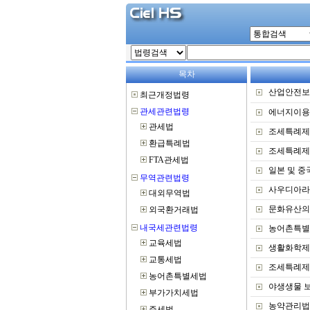
목차
산업안전보
에너지이용
조세특례제
조세특례제
일본 및 중
사우디아라
문화유산의 
농어촌특별
생활화학제
조세특례제
야생생물 보
농약관리법