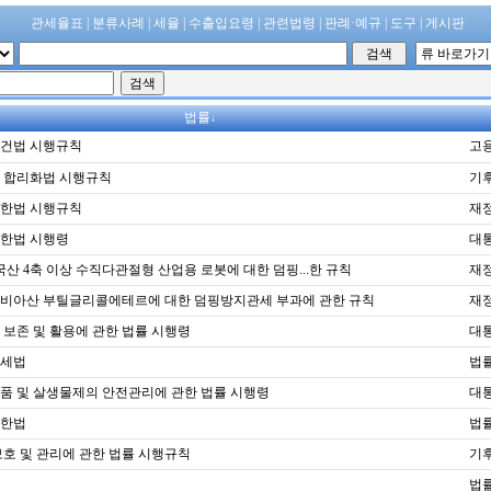
관세율표
|
분류사례
|
세율
|
수출입요령
|
관련법령
|
판례·예규
|
도구
|
게시판
법률
↓
건법 시행규칙
고용
 합리화법 시행규칙
기
한법 시행규칙
재
한법 시행령
대통
국산 4축 이상 수직다관절형 산업용 로봇에 대한 덤핑...한 규칙
재
비아산 부틸글리콜에테르에 대한 덤핑방지관세 부과에 관한 규칙
재
보존 및 활용에 관한 법률 시행령
대통
세법
법률
품 및 살생물제의 안전관리에 관한 법률 시행령
대통
한법
법률
호 및 관리에 관한 법률 시행규칙
기
법률