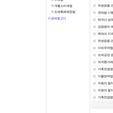
위생용품 
관세법 시
태국산 섬
감염병의 예
목재의 지
위생용품 
자유무역협
보세공장 
외국환거래
가축전염병
식물방역법
자원의 절
자원의 절
가축전염병