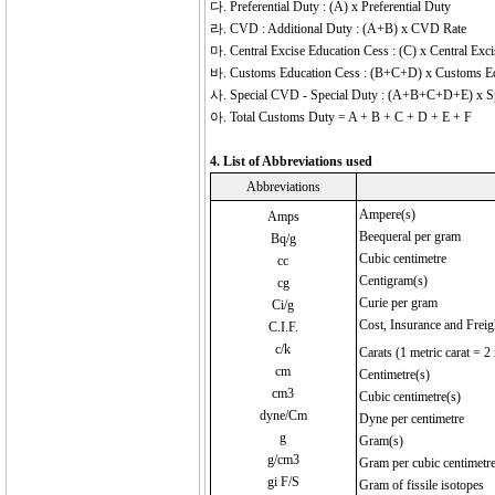
다. Preferential Duty : (A) x Preferential Duty
라. CVD : Additional Duty : (A+B) x CVD Rate
마. Central Excise Education Cess : (C) x Central Exci
바. Customs Education Cess : (B+C+D) x Customs Edu
사. Special CVD - Special Duty : (A+B+C+D+E) x Sp
아. Total Customs Duty = A + B + C + D + E + F
4. List of Abbreviations used
Abbreviations
Ampere(s)
Amps
Beequeral per gram
Bq/g
Cubic centimetre
cc
Centigram(s)
cg
Curie per gram
Ci/g
Cost, Insurance and Freig
C.I.F.
c/k
Carats (1 metric carat = 2
cm
Centimetre(s)
cm3
Cubic centimetre(s)
dyne/Cm
Dyne per centimetre
g
Gram(s)
g/cm3
Gram per cubic centimetr
gi F/S
Gram of fissile isotopes