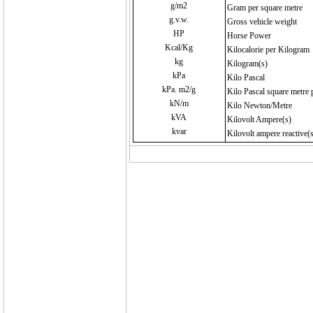
g/m2
Gram per square metre
g.v.w.
Gross vehicle weight
HP
Horse Power
Kcal/Kg
Kilocalorie per Kilogram
kg
Kilogram(s)
kPa
Kilo Pascal
kPa. m2/g
Kilo Pascal square metre 
kN/m
Kilo Newton/Metre
kVA
Kilovolt Ampere(s)
kvar
Kilovolt ampere reactive(