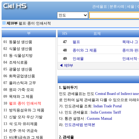
관세율표
|
분류사례
|
세율
|
제10부
펄프·종이·인쇄서적
부
HS
표제
47
펄프
목재나 그 
48
종이와 그 제품
종이와 판
49
인쇄물
인쇄서적·
◀ 제9부
1. 일러두기
인도 관세율표는 인도
Central Board of Indirect ta
로 인하여 실제 관세율과 다를 수 있으므로 아래
가. 인도관세율 조회:
Indian Trade Portal
나. 인도 관세율표 :
India Customs Tariff
다. 통관 설명서 :
Customs Manual
라.
인도관세법 번역본
2. 관세율