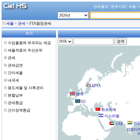
관세율표
|
분류사례
|
세율
|
세율
>
관세
> FTA협정관세
목차