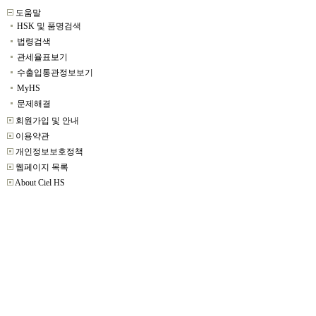
도움말
HSK 및 품명검색
법령검색
관세율표보기
수출입통관정보보기
MyHS
문제해결
회원가입 및 안내
이용약관
개인정보보호정책
웹페이지 목록
About Ciel HS